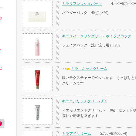
キラリフレッシュパック
4,400円(税400円
パウダーパック 40g(2g×20)
能
キラスパークリングリッチホイップパック
フェイスパック（洗い流し用）120g
＋
ン
キラ ネッククリーム
軽いテクスチャーでベタつかず、さっぱりと
クリームです
キラエンリッチクリームEX
＜エモリエントクリーム＞ 30g セラミド
荒れや乾燥を防ぎます
キラアイクリーム
5,720円(税520円)