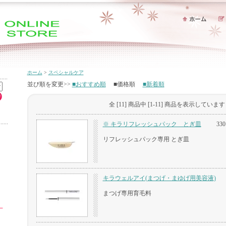
ホーム
>
スペシャルケア
並び順を変更>>
■おすすめ順
■価格順
■新着順
全 [11] 商品中 [1-11] 商品を表示しています
※ キラリフレッシュパック とぎ皿
33
リフレッシュパック専用 とぎ皿
キラウェルアイ(まつげ・まゆげ用美容液)
まつげ専用育毛料
）