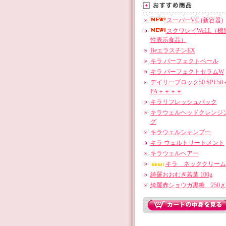
スーパーVC (新容器)
スクワレイWeLL（機
性表示食品）
BeエラスチンEX
キラ パーフェクトベール
キラ パーフェクトセラムW
デイリーブロック50 SPF50
PA＋＋＋＋
キラリフレッシュパック
キラウェルヘッドクレンジ
グ
キラウェルシャンプー
キラ ウェルトリートメント
キラウェルヘアー
キラ ネッククリーム
綺羅おおむぎ若葉 100g
綺羅赤ショウガ黒糖 250ｇ